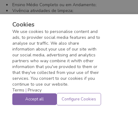
Ensino Médio Completo ou em Andamento;
Vivência atividades de limpeza;
CNH AB;
Vigor Físico;
Cookies
Postura educada e paciente;
We use cookies to personalise content and
Disponibilidade para atuar em regime de escala 12x36.
ads, to provider social media features and to
analyse our traffic. We also share
information about your use of our site with
Application deadline expired!
our social media, advertising and analytics
partners who way combine it whith other
information that you've provided to them or
that they've collected from your use of their
services. You consert to our cookies if you
continue to use our website.
Terms
|
Privacy
Accept all
Configure Cookies