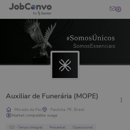
Auxiliar de Funerária (MOPE)
Morada da Paz
Paulista, PE, Brasil
Market compatible wage
CLT - Tempo Integral
Presential
Operacional