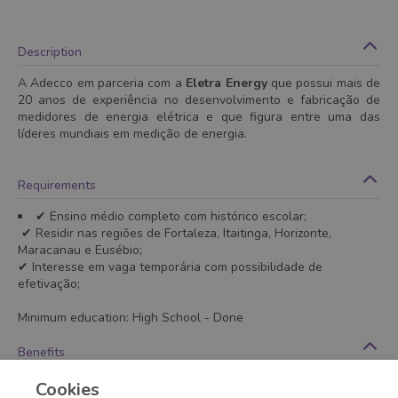
Description
A Adecco em parceria com a
Eletra Energy
que possui mais de
20 anos de experiência no desenvolvimento e fabricação de
medidores de energia elétrica e que figura entre uma das
líderes mundiais em medição de energia.
Requirements
✔ Ensino médio completo com histórico escolar;
✔ Residir nas regiões de Fortaleza, Itaitinga, Horizonte,
Maracanau e Eusébio;
✔ Interesse em vaga temporária com possibilidade de
efetivação;
Minimum education
:
High School
- Done
Benefits
- Refeitório no local
Cookies