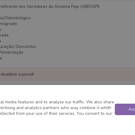
neficente dos Servidores do Sistema Fiep (ABESSFI)
ais/Odontológico
onsignado
e
ivada
a
ducação/ Descontos
/Alimentação
te
 deadline expired!
al media features and to analyse our traffic. We also share
dvertising and analytics partners who way combine it whith
Acc
ollected from your use of their services. You consert to our