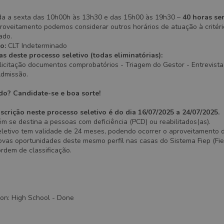
a a sexta das 10h00h às 13h30 e das 15h00 às 19h30 –
40 horas se
roveitamento podemos considerar outros horários de atuação à critéri
ado.
to:
CLT Indeterminado
as deste processo seletivo (todas eliminatórias):
icitação documentos comprobatórios - Triagem do Gestor - Entrevista
Admissão.
do? Candidate-se e boa sorte!
scrição neste processo seletivo é do dia 16/07/2025 a 24/07/2025.
 se destina a pessoas com deficiência (PCD) ou reabilitados(as).
eletivo tem validade de 24 meses, podendo ocorrer o aproveitamento 
vas oportunidades deste mesmo perfil nas casas do Sistema Fiep (Fiep
ordem de classificação.
ion
:
High School
- Done