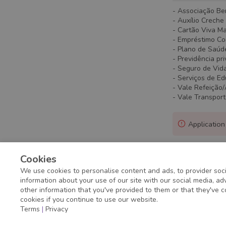
- Associação Be
- Auxílio Creche
- Cartão Viva M
- Empréstimo C
- Plano de Saúd
- Previdência pr
- Seguro de Vid
- Serviços de E
- Vale Refeição
- Vale Transpor
Application
Cookies
We use cookies to personalise content and ads, to provider soci
information about your use of our site with our social media, a
other information that you've provided to them or that they've c
cookies if you continue to use our website.
Terms
|
Privacy