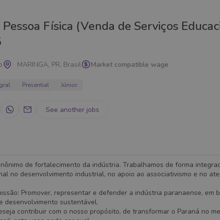
Pessoa Física (Venda de Serviços Educaci
5
p
MARINGA, PR, Brasil
Market compatible wage
gral
Presential
Júnior
See another jobs
inônimo de fortalecimento da indústria. Trabalhamos de forma integrad
nal no desenvolvimento industrial, no apoio ao associativismo e no at
missão: Promover, representar e defender a indústria paranaense, em 
 e desenvolvimento sustentável.
seja contribuir com o nosso propósito, de transformar o Paraná no me