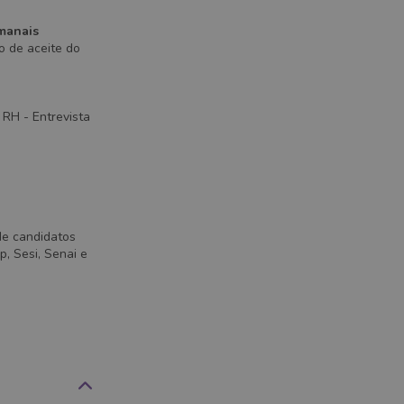
manais
o de aceite do
 RH - Entrevista
de candidatos
, Sesi, Senai e