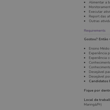
Alimentar a 
Monitorament
Executar ativ
Report das at
Outras ativid
Requirements
Gostou? Então v
Ensino Médio
Experiência p
Experiência 
Conhecimento
Conhecimento 
Desejável pac
Desejável po
Candidatos I
Fique por dent
Local de trabal
Maringá/Pr)