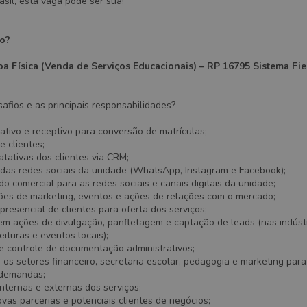
rasil, esta vaga pode ser sua!
ão?
 Física (Venda de Serviços Educacionais) – RP 16795 Sistema Fiep
afios e as principais responsabilidades?
tivo e receptivo para conversão de matrículas;
 clientes;
atativas dos clientes via CRM;
das redes sociais da unidade (WhatsApp, Instagram e Facebook);
o comercial para as redes sociais e canais digitais da unidade;
ões de marketing, eventos e ações de relações com o mercado;
resencial de clientes para oferta dos serviços;
em ações de divulgação, panfletagem e captação de leads (nas indústr
feituras e eventos locais);
e controle de documentação administrativos;
 os setores financeiro, secretaria escolar, pedagogia e marketing para
 demandas;
nternas e externas dos serviços;
vas parcerias e potenciais clientes de negócios;