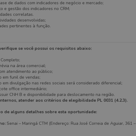
base de dados com indicadores de negócio e mercado;
o e gestão dos indicadores no CRM;
idades correlatas.
ividades desenvolvidas;
ades pertinentes à função.
erifique se você possui os requisitos abaixo:
 Completo;
révia na área comercial;
com atendimento ao público;
 em funil de vendas;
em divulgação nas redes sociais será considerado diferencial;
ote office intermediário;
ssuir CNH B e disponibilidade para deslocamento na região.
nternos, atender aos critérios de elegibilidade PL 0031 (4.2.3).
ro de alguns detalhes sobre esta oportunidade:
ho:
Senai – Maringá CTM (Endereço: Rua José Correia de Aguiar, 361 – 