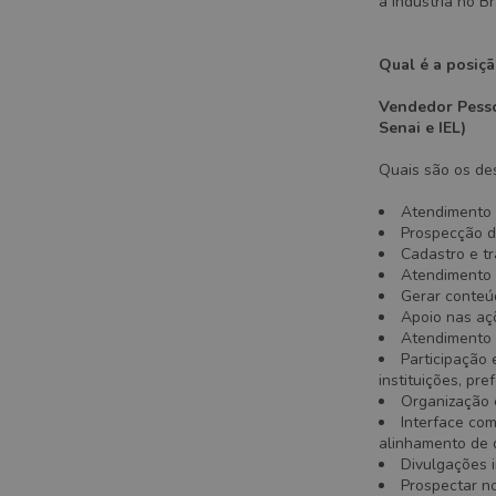
a indústria no B
Qual é a posiç
Vendedor Pessoa
Senai e IEL)
Quais são os des
Atendimento a
Prospecção de
Cadastro e tr
Atendimento 
Gerar conteúd
Apoio nas aç
Atendimento p
Participação 
instituições, pre
Organização 
Interface com
alinhamento de
Divulgações i
Prospectar no