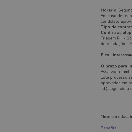
Horário:
Segund
Em caso de reap
candidato aprov
Tipo de contra
Confira as etap
Triagem RH - Sol
de Validação - 
Ficou interessa
O prazo para in
Essa vaga também
Este processo s
aprovados em no
IEL) seguindo a 
#LI-MM1
#LI-ONSITE
Minimum educat
Benefits