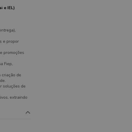
i e IEL)
entrega),
as e propor
s e promoções
a Fiep,
a criação de
de.
or soluções de
ivos, extraindo