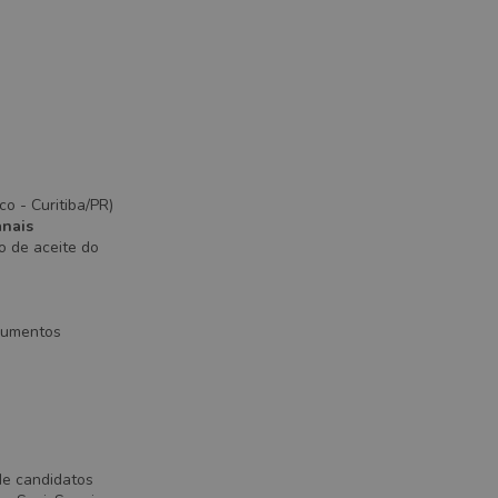
o - Curitiba/PR)
anais
o de aceite do
ocumentos
de candidatos