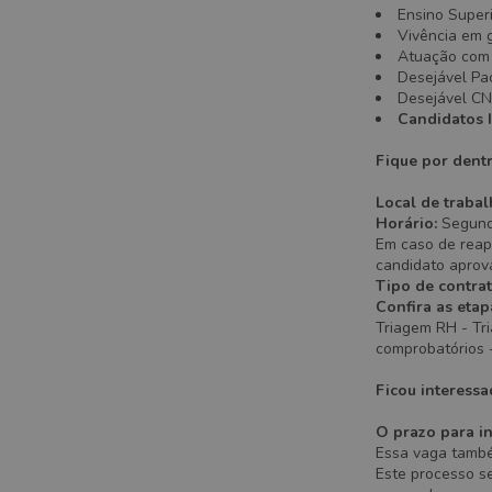
Ensino Super
Vivência em g
Atuação com 
Desejável Pa
Desejável CNH
Candidatos I
Fique por dent
Local de trabal
Horário:
Segunda
Em caso de reap
candidato aprov
Tipo de contra
Confira as etap
Triagem RH - Tr
comprobatórios -
Ficou interessa
O prazo para in
Essa vaga também
Este processo s