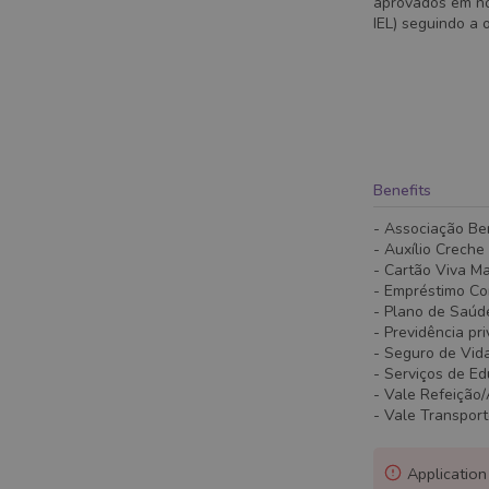
aprovados em no
IEL) seguindo a 
#LI-BV1
#LI-ONSITE
Benefits
- Associação Be
- Auxílio Creche
- Cartão Viva M
- Empréstimo C
- Plano de Saúd
- Previdência pr
- Seguro de Vid
- Serviços de E
- Vale Refeição
- Vale Transpor
Application