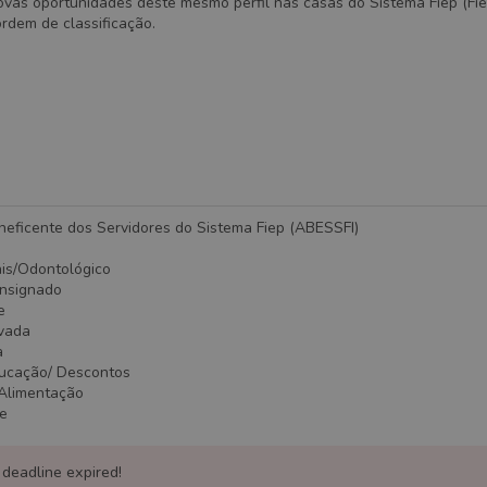
vas oportunidades deste mesmo perfil nas casas do Sistema Fiep (Fiep
ordem de classificação.
neficente dos Servidores do Sistema Fiep (ABESSFI)
ais/Odontológico
onsignado
e
ivada
a
ducação/ Descontos
/Alimentação
te
 deadline expired!