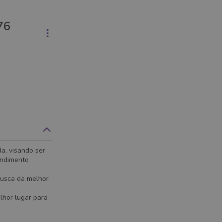
76
a, visando ser
endimento
busca da melhor
lhor lugar para