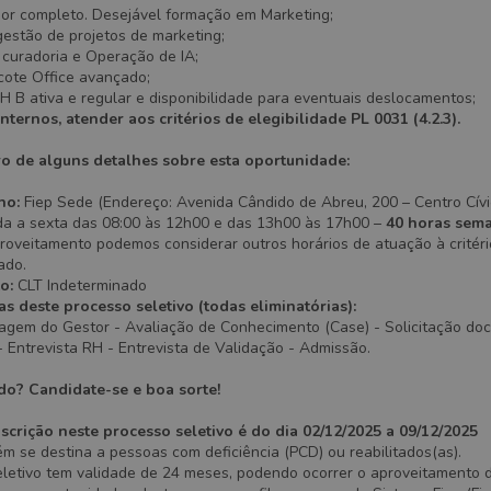
ior completo. Desejável formação em Marketing;
estão de projetos de marketing;
curadoria e Operação de IA;
cote Office avançado;
 B ativa e regular e disponibilidade para eventuais deslocamentos;
nternos, atender aos critérios de elegibilidade PL 0031 (4.2.3).
ro de alguns detalhes sobre esta oportunidade:
ho:
Fiep Sede (Endereço: Avenida Cândido de Abreu, 200 – Centro Cívic
 a sexta das 08:00 às 12h00 e das 13h00 às 17h00 –
40 horas sem
roveitamento podemos considerar outros horários de atuação à critéri
ado.
to:
CLT Indeterminado
as deste processo seletivo (todas eliminatórias):
iagem do Gestor - Avaliação de Conhecimento (Case) - Solicitação d
 Entrevista RH - Entrevista de Validação - Admissão.
do? Candidate-se e boa sorte!
scrição neste processo seletivo é do dia 02/12/2025 a 09/12/2025
 se destina a pessoas com deficiência (PCD) ou reabilitados(as).
eletivo tem validade de 24 meses, podendo ocorrer o aproveitamento 