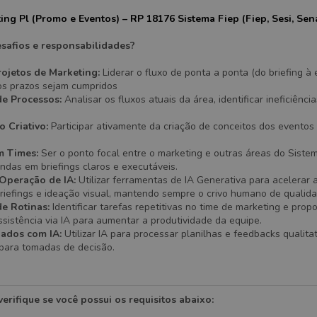
ing Pl (Promo e Eventos) – RP 18176 Sistema Fiep (Fiep, Sesi, Sena
esafios e responsabilidades?
ojetos de Marketing:
Liderar o fluxo de ponta a ponta (do briefing à 
os prazos sejam cumpridos
de Processos:
Analisar os fluxos atuais da área, identificar ineficiênci
 Criativo:
Participar ativamente da criação de conceitos dos evento
m Times:
Ser o ponto focal entre o marketing e outras áreas do Sistem
das em briefings claros e executáveis.
 Operação de IA:
Utilizar ferramentas de IA Generativa para acelerar 
briefings e ideação visual, mantendo sempre o crivo humano de qualida
e Rotinas:
Identificar tarefas repetitivas no time de marketing e prop
istência via IA para aumentar a produtividade da equipe.
Dados com IA:
Utilizar IA para processar planilhas e feedbacks qualitat
 para tomadas de decisão.
erifique se você possui os requisitos abaixo: