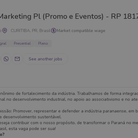
Marketing Pl (Promo e Eventos) - RP 181
p
CURITIBA, PR, Brasil
Market compatible wage
gral
Presential
Pleno
See another jobs
inônimo de fortalecimento da indústria. Trabalhamos de forma integrad
nal no desenvolvimento industrial, no apoio ao associativismo e no at
missão: Promover, representar e defender a indústria paranaense, em 
 e desenvolvimento sustentável.
seja contribuir com o nosso propósito, de transformar o Paraná no me
rasil, esta vaga pode ser sua!
ão?