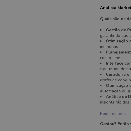
Analista Market
Quais são os d
Gestão de Pr
garantindo que 
Otimização 
melhorias
Planejamento
com o time
Interface co
traduzindo deman
Curadoria e
drafts de copy, 
Otimização d
automação ou ass
Análise de 
insights rápidos
Requirements
Gostou? Então v