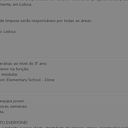
iente, em Lisboa.
e limpeza serão responsáveis por todas as áreas.
o: Lisboa
terárias ao nível do 9º ano;
terior na função;
 imediata;
ion
:
Elementary School
- Done
equipa jovem;
 horas semanais
ta.
TO EVERYONE!