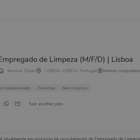
Empregado de Limpeza (M/F/D) | Lisboa
Knower Clean
LISBOA, LISBOA, Portugal
Market compatibl
po Indeterminado
Presential
Nao se aplica
See another jobs
á atualmente em processo de recrutamento de Empregado de Limpeza