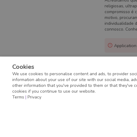
Acreditamos que 
religiosas, ultra
compromisso é c
motivo, procuram
individualidade 
connosco. Conh
Application
Cookies
We use cookies to personalise content and ads, to provider soci
information about your use of our site with our social media, a
other information that you've provided to them or that they've c
cookies if you continue to use our website.
Terms
|
Privacy