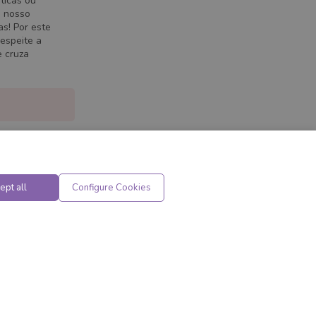
ticas ou
O nosso
s! Por este
espeite a
e cruza
ept all
Configure Cookies