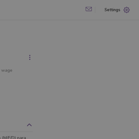
Settings
e wage
 (M/F/D) para