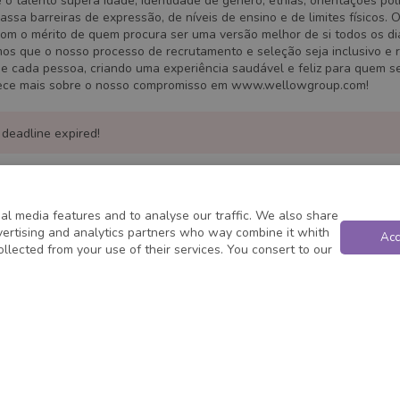
o talento supera idade, identidade de género, etnias, orientações polí
passa barreiras de expressão, de níveis de ensino e de limites físicos. 
om o mérito de quem procura ser uma versão melhor de si todos os dia
os que o nosso processo de recrutamento e seleção seja inclusivo e r
de cada pessoa, criando uma experiência saudável e feliz para quem s
ece mais sobre o nosso compromisso em www.wellowgroup.com!
 deadline expired!
al media features and to analyse our traffic. We also share
dvertising and analytics partners who way combine it whith
Acc
ollected from your use of their services. You consert to our
Powered by