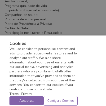
Auxílio Funeral;
Programa qualidade de vida;
Empréstimo (Especial e consignado);
Campanhas de saúde;
Programa de apoio pessoal;
Plano de Previdência a Privada;
Cartão de Natal;
Participação nos Lucros e Resultados;
Day off no aniversário;
Vale Refeição
Cookies
Wellhub.
We use cookies to personalise content and
ads, to provider social media features and to
analyse our traffic. We also share
information about your use of our site with
Application deadline expired!
our social media, advertising and analytics
partners who way combine it whith other
information that you've provided to them or
that they've collected from your use of their
services. You consert to our cookies if you
continue to use our website.
Terms
|
Privacy
Accept all
Configure Cookies