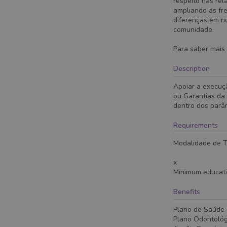
respeito nas re
ampliando as fr
diferenças em no
comunidade.
Para saber mais 
Description
Apoiar a execuç
ou Garantias da
dentro dos parâm
Requirements
Modalidade de Tr
x
Minimum educat
Benefits
Plano de Saúde
Plano Odontológ