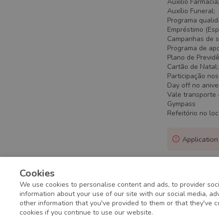
Auxílio Farmácia
Auxílio Funeral;
Programa qualid
Empréstimo (Esp
Campanhas de sa
Programa de apo
Plano de Previde
Cartão de Natal;
Participação no
Day off no aniver
Vale transporte 
Gympass
Refeitório no lo
Application
Cookies
We use cookies to personalise content and ads, to provider soci
information about your use of our site with our social media, a
other information that you've provided to them or that they've c
cookies if you continue to use our website.