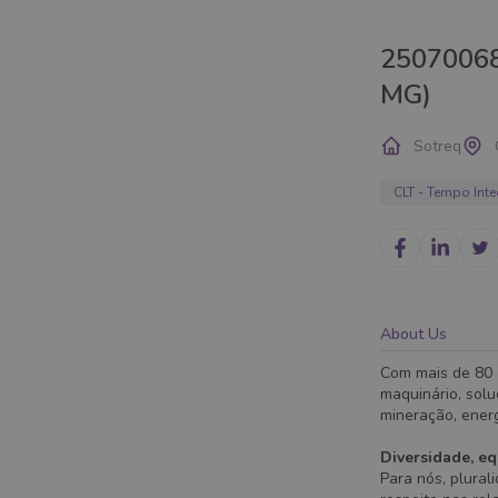
2507006
MG)
Sotreq
CLT - Tempo Inte
About Us
Com mais de 80 
maquinário, sol
mineração, energ
Diversidade, eq
Para nós, plural