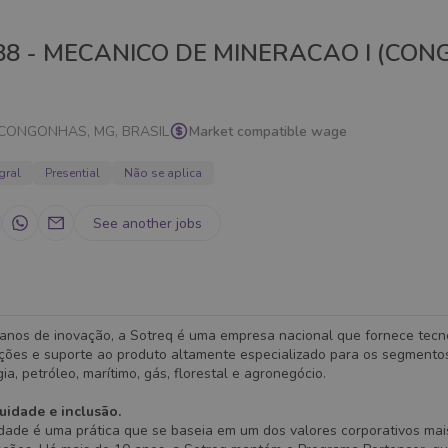
88 - MECANICO DE MINERACAO I (CO
CONGONHAS, MG, BRASIL
Market compatible wage
gral
Presential
Não se aplica
See another jobs
anos de inovação, a Sotreq é uma empresa nacional que fornece tecno
uções e suporte ao produto altamente especializado para os segmento
ia, petróleo, marítimo, gás, florestal e agronegócio.
uidade e inclusão.
idade é uma prática que se baseia em um dos valores corporativos mai