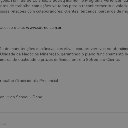
lações. Há mais de 10 anos, a Sotreq mantém o Programa Pertencer, q
entes de trabalho com ações voltadas para o reconhecimento e valori
ssas relações com colaboradores, clientes, terceiros, parceiros de ne
acesse o site:
www.sotreq.com.br
ão de manutenções mecânicas corretivas e/ou preventivas no atendim
 Unidade de Negócios Mineração, garantindo o pleno funcionamento 
etros de qualidade e prazos definidos entre a Sotreq e o Cliente.
abalho :Tradicional / Presencial
ion
:
High School
- Done
-
ico -