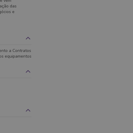
ue vem
zação das
gócios e
ento a Contratos
dos equipamentos