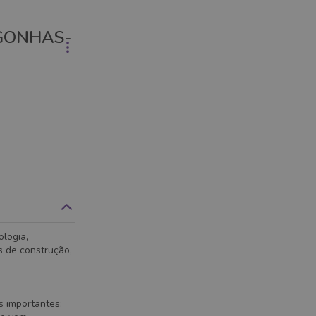
NGONHAS-
logia,
s de construção,
s importantes: