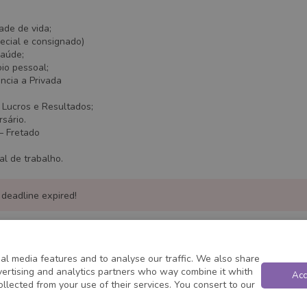
;
ade de vida;
ecial e consignado)
úde;
io pessoal;
̂ncia a Privada
s Lucros e Resultados;
sário.
– Fretado
cal de trabalho.
 deadline expired!
al media features and to analyse our traffic. We also share
dvertising and analytics partners who way combine it whith
Acc
ollected from your use of their services. You consert to our