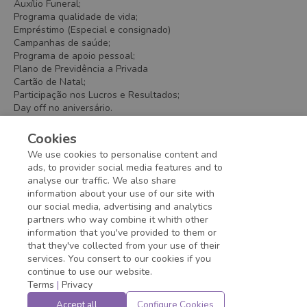
Auxílio Funeral;
Programa qualidade de vida;
Empréstimo (Especial e consignado)
Campanhas de saúde;
Programa de apoio pessoal;
Plano de Previdência a Privada
Cartão de Natal;
Participação nos Lucros e Resultados;
Day off no aniversário.
Vale transporte;
Gympass
Cookies
Refeitório no local de trabalho
We use cookies to personalise content and
Vale Alimentação.
ads, to provider social media features and to
analyse our traffic. We also share
information about your use of our site with
Application deadline expired!
our social media, advertising and analytics
partners who way combine it whith other
information that you've provided to them or
that they've collected from your use of their
services. You consert to our cookies if you
continue to use our website.
Terms
|
Privacy
Accept all
Configure Cookies