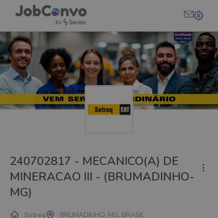
240702817 - MECANICO(A) DE
MINERACAO III - (BRUMADINHO-
MG)
Sotreq
BRUMADINHO, MG, BRASIL