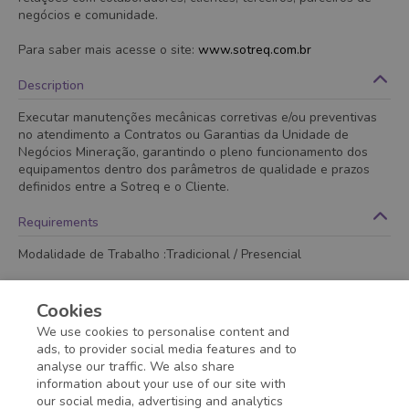
negócios e comunidade.
Para saber mais acesse o site:
www.sotreq.com.br
Description
Executar manutenções mecânicas corretivas e/ou preventivas
no atendimento a Contratos ou Garantias da Unidade de
Negócios Mineração, garantindo o pleno funcionamento dos
equipamentos dentro dos parâmetros de qualidade e prazos
definidos entre a Sotreq e o Cliente.
Requirements
Modalidade de Trabalho :Tradicional / Presencial
Ensino Médio Completo
Cookies
Benefits
We use cookies to personalise content and
ads, to provider social media features and to
analyse our traffic. We also share
information about your use of our site with
Application deadline expired!
our social media, advertising and analytics