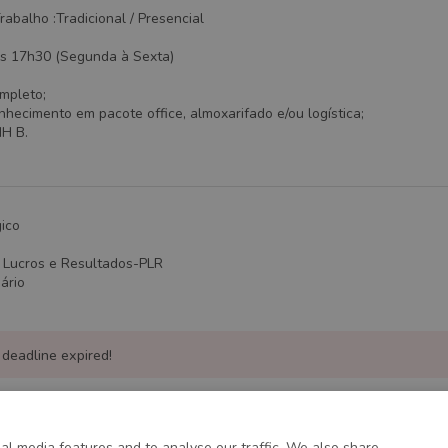
abalho :Tradicional / Presencial
às 17h30 (Segunda à Sexta)
mpleto;
nhecimento em pacote office, almoxarifado e/ou logística;
NH B.
ico
s Lucros e Resultados-PLR
ário
 deadline expired!
al media features and to analyse our traffic. We also share