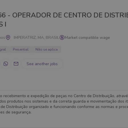
66 - OPERADOR DE CENTRO DE DISTR
 I
nos
IMPERATRIZ, MA, BRASIL
Market compatible wage
gral
Presential
Não se aplica
See another jobs
 recebimento e expedição de peças no Centro de Distribuição, atravé
dos produtos nos sistemas e da correta guarda e movimentação dos it
 de Distribuição organizado e funcionando conforme as normas e pro
ões de segurança.