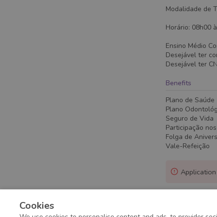
Modalidade de Tr
Horário: 08h00 
Ensino Médio Co
Desejável ter co
Desejável ter C
Benefits
Plano de Saúde
Plano Odontológ
Seguro de Vida
Participação no
Folga de Anivers
Vale-Refeição
Application
Cookies
We use cookies to personalise content and ads, to provider soci