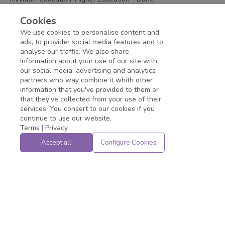
Remarks
Cookies
We use cookies to personalise content and
Estamos atuando em formato híbrido.
ads, to provider social media features and to
analyse our traffic. We also share
information about your use of our site with
Application deadline expired!
our social media, advertising and analytics
partners who way combine it whith other
information that you've provided to them or
that they've collected from your use of their
services. You consert to our cookies if you
continue to use our website.
Terms
|
Privacy
Accept all
Configure Cookies
Powered by