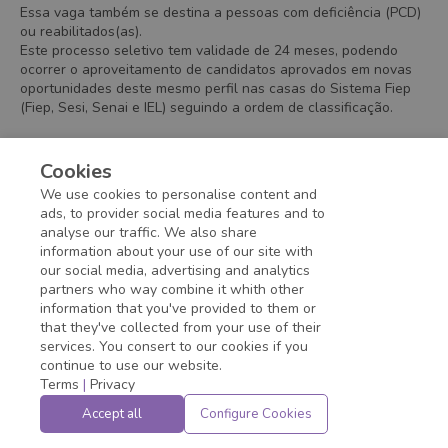
Essa vaga também se destina a pessoas com deficiência (PCD)
ou reabilitados(as).
Este processo seletivo tem validade de 24 meses, podendo
ocorrer o aproveitamento de candidatos aprovados em novas
oportunidades deste mesmo perfil nas casas do Sistema Fiep
(Fiep, Sesi, Senai e IEL) seguindo a ordem de classificação.
#LI-ONSITE
Cookies
#L1-BK1
We use cookies to personalise content and
ads, to provider social media features and to
analyse our traffic. We also share
information about your use of our site with
Application deadline expired!
our social media, advertising and analytics
partners who way combine it whith other
information that you've provided to them or
that they've collected from your use of their
services. You consert to our cookies if you
continue to use our website.
Terms
|
Privacy
Accept all
Configure Cookies