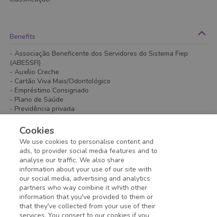
#LI
#LI-ONSITE
Benefits
- Associação Beneficente dos Servidores do Sistema Fiep
(ABESSFI)
- Auxílio Creche
- Cartão Viva Mais/Odontológico
- Empréstimo Consignado
- Plano de Saúde
- Previdência privada
- Seguro de Vida
- Serviços de Educação/ Descontos
Cookies
- Vale Refeição/Alimentação
We use cookies to personalise content and
- Vale Transporte
ads, to provider social media features and to
analyse our traffic. We also share
information about your use of our site with
Application deadline expired!
our social media, advertising and analytics
partners who way combine it whith other
information that you've provided to them or
that they've collected from your use of their
services. You consert to our cookies if you