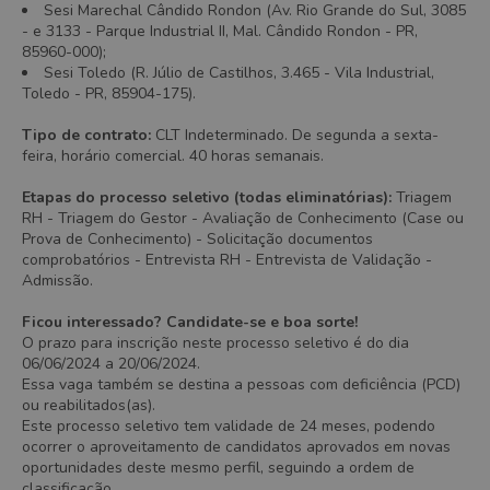
Sesi Marechal Cândido Rondon (Av. Rio Grande do Sul, 3085
- e 3133 - Parque Industrial II, Mal. Cândido Rondon - PR,
85960-000);
Sesi Toledo (R. Júlio de Castilhos, 3.465 - Vila Industrial,
Toledo - PR, 85904-175).
Tipo de contrato:
CLT Indeterminado. De segunda a sexta-
feira, horário comercial. 40 horas semanais.
Etapas do processo seletivo (todas eliminatórias):
Triagem
RH - Triagem do Gestor - Avaliação de Conhecimento (Case ou
Prova de Conhecimento) - Solicitação documentos
comprobatórios - Entrevista RH - Entrevista de Validação -
Admissão.
Ficou interessado? Candidate-se e boa sorte!
O prazo para inscrição neste processo seletivo é do dia
06/06/2024 a 20/06/2024.
Essa vaga também se destina a pessoas com deficiência (PCD)
ou reabilitados(as).
Este processo seletivo tem validade de 24 meses, podendo
ocorrer o aproveitamento de candidatos aprovados em novas
oportunidades deste mesmo perfil, seguindo a ordem de
classificação.