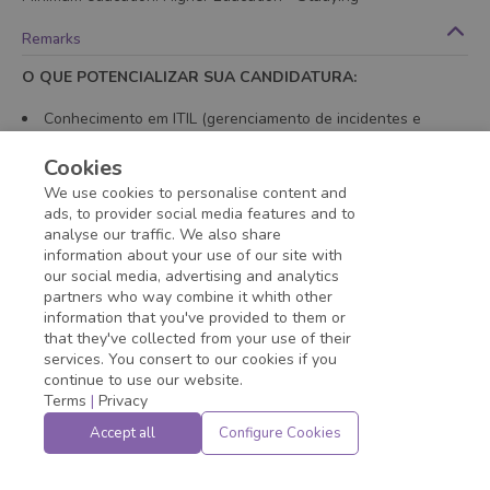
Remarks
O QUE POTENCIALIZAR SUA CANDIDATURA:
Conhecimento em ITIL (gerenciamento de incidentes e
problemas).
Experiência anterior em plataformas de RH, Recrutamento
Cookies
ou ATS (Applicant Tracking System).
We use cookies to personalise content and
Espanhol intermediário para leitura técnica.
ads, to provider social media features and to
analyse our traffic. We also share
information about your use of our site with
Application deadline expired!
our social media, advertising and analytics
partners who way combine it whith other
information that you've provided to them or
that they've collected from your use of their
services. You consert to our cookies if you
continue to use our website.
Terms
|
Privacy
Accept all
Configure Cookies