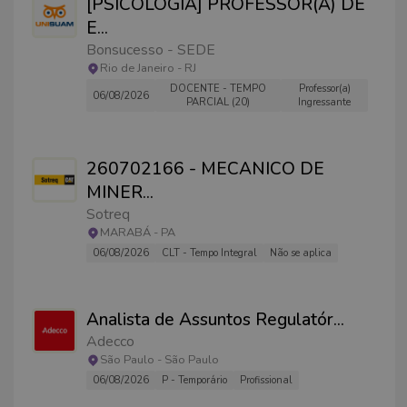
[PSICOLOGIA] PROFESSOR(A) DE
E
...
Bonsucesso - SEDE
Rio de Janeiro
-
RJ
DOCENTE - TEMPO
Professor(a)
06/08/2026
PARCIAL (20)
Ingressante
260702166 - MECANICO DE
MINER
...
Sotreq
MARABÁ
-
PA
06/08/2026
CLT - Tempo Integral
Não se aplica
Analista de Assuntos Regulatór
...
Adecco
São Paulo
-
São Paulo
06/08/2026
P - Temporário
Profissional