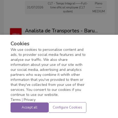
CLT - Tempo Integral——Full-
Pleno
31/07/2026
time official employee (CLT
——
system)
MEDIUM
Analista de Transportes - Baru
...
ADECCO
Cookies
Barueri
-
São Paulo
31/07/2026
N - Normal
OPERATIVO
We use cookies to personalise content and
ads, to provider social media features and to
analyse our traffic. We also share
information about your use of our site with
Analista de Transportes - Baur
...
our social media, advertising and analytics
ADECCO
partners who way combine it whith other
Bauru
-
São Paulo
information that you've provided to them or
that they've collected from your use of their
31/07/2026
N - Normal
OPERATIVO
services. You consert to our cookies if you
continue to use our website.
Terms
|
Privacy
Analista de Transportes - Osas
...
Accept all
Configure Cookies
ADECCO
Osasco
-
São Paulo