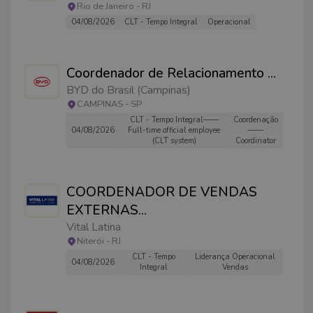
Rio de Janeiro
-
RJ
04/08/2026
CLT - Tempo Integral
Operacional
Coordenador de Relacionamento
...
BYD do Brasil (Campinas)
CAMPINAS
-
SP
CLT - Tempo Integral——
Coordenação
04/08/2026
Full-time official employee
——
(CLT system)
Coordinator
COORDENADOR DE VENDAS
EXTERNAS
...
Vital Latina
Niterói
-
RJ
CLT - Tempo
Liderança Operacional
04/08/2026
Integral
Vendas