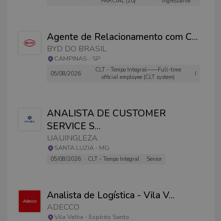
PARCIAL (20)
Ingressante
Agente de Relacionamento com C
...
BYD DO BRASIL
CAMPINAS
-
SP
CLT - Tempo Integral——Full-time
05/08/2026
I
official employee (CLT system)
ANALISTA DE CUSTOMER
SERVICE S
...
UAUINGLEZA
SANTA LUZIA
-
MG
05/08/2026
CLT - Tempo Integral
Senior
Analista de Logística - Vila V
...
ADECCO
Vila Velha
-
Espírito Santo