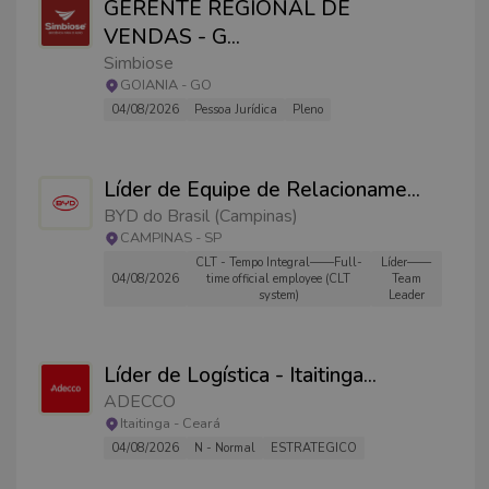
GERENTE REGIONAL DE
VENDAS - G
...
Simbiose
GOIANIA
-
GO
04/08/2026
Pessoa Jurídica
Pleno
Líder de Equipe de Relacioname
...
BYD do Brasil (Campinas)
CAMPINAS
-
SP
CLT - Tempo Integral——Full-
Líder——
04/08/2026
time official employee (CLT
Team
system)
Leader
Líder de Logística - Itaitinga
...
ADECCO
Itaitinga
-
Ceará
04/08/2026
N - Normal
ESTRATEGICO