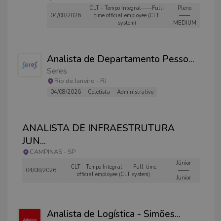
CLT - Tempo Integral——Full-
Pleno
04/08/2026
time official employee (CLT
——
system)
MEDIUM
Analista de Departamento Pesso
...
Seres
Rio de Janeiro
-
RJ
04/08/2026
Celetista
Administrativo
ANALISTA DE INFRAESTRUTURA
JUN
...
CAMPINAS
-
SP
Júnior
CLT - Tempo Integral——Full-time
04/08/2026
——
official employee (CLT system)
Junior
Analista de Logística - Simões
...