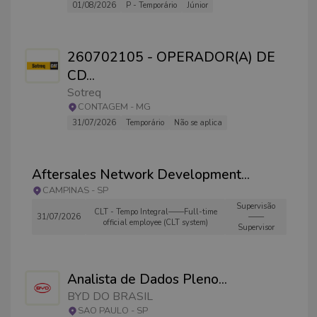
01/08/2026
P - Temporário
Júnior
260702105 - OPERADOR(A) DE
CD
...
Sotreq
CONTAGEM
-
MG
31/07/2026
Temporário
Não se aplica
Aftersales Network Development
...
CAMPINAS
-
SP
Supervisão
CLT - Tempo Integral——Full-time
31/07/2026
——
official employee (CLT system)
Supervisor
Analista de Dados Pleno
...
BYD DO BRASIL
SAO PAULO
-
SP